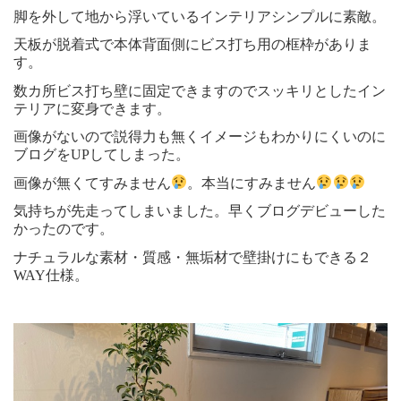
脚を外して地から浮いているインテリアシンプルに素敵。
天板が脱着式で本体背面側にビス打ち用の框枠がありま
す。
数カ所ビス打ち壁に固定できますのでスッキリとしたイン
テリアに変身できます。
画像がないので説得力も無くイメージもわかりにくいのに
ブログをUPしてしまった。
画像が無くてすみません
。本当にすみません
気持ちが先走ってしまいました。早くブログデビューした
かったのです。
ナチュラルな素材・質感・無垢材で壁掛けにもできる２
WAY仕様。