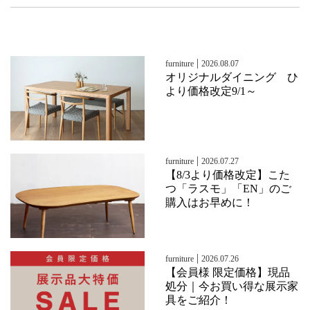
|
furniture
2026.08.07
オリジナルダイニング ひ
より価格改定9/1～
|
furniture
2026.07.27
【8/3より価格改定】こた
つ「ラスモ」「EN」のご
購入はお早めに！
|
furniture
2026.07.26
【会員様 限定価格】現品
処分｜今お買い得な展示家
具をご紹介！