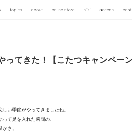
p
topics
about
online store
hiiki
access
cont
やってきた！【こたつキャンペー
恋しい季節がやってきましたね。
ぶって足を入れた瞬間の、
温かさ。