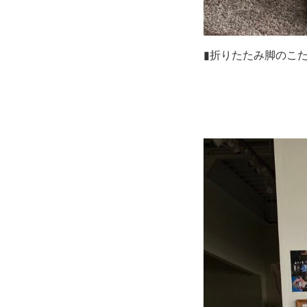
▮折りたたみ脚のこ