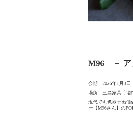
M96 － 
会期：2026年1月3
場所：三島家具 宇都
現代でも色褪せぬ価
ー
【M96さん】のP