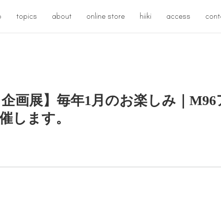
p
topics
about
online store
hiiki
access
cont
月企画展】毎年1月のお楽しみ｜M9
開催します。